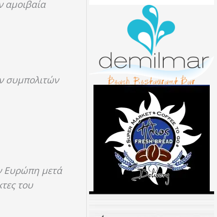
ν αμοιβαία
.
ων συμπολιτών
ην Ευρώπη μετά
τες του