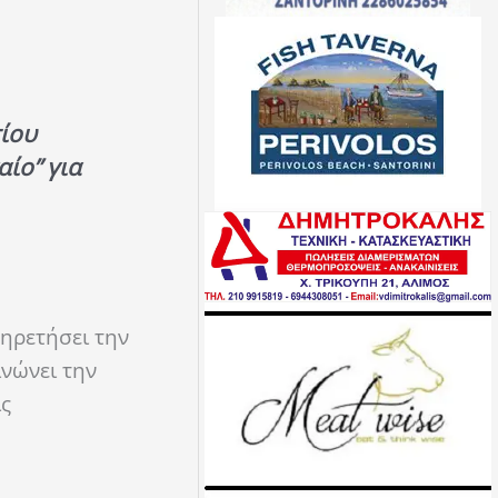
ίου
ίο” για
πηρετήσει την
ινώνει την
ις