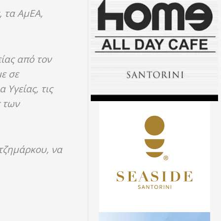
, τα ΑμΕΑ,
είας από τον
ε σε
 Υγείας, τις
 των
ατζημάρκου, να