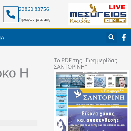
22860 83756
Τηλεφωνήστε μας
F
ΙΑ
a
c
e
To PDF της "Εφημερίδας
b
ΣΑΝΤΟΡΙΝΗ"
o
ρκο Η
o
k
-
f