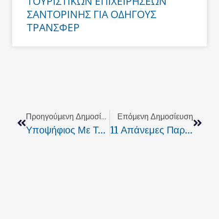
ΤΟΥΡΙΣΤΙΚΩΝ ΕΠΙΧΕΙΡΗΣΕΩΝ
ΣΑΝΤΟΡΙΝΗΣ ΓΙΑ ΟΔΗΓΟΥΣ
ΤΡΑΝΣΦΕΡ
Prev
Next
Προηγούμενη Δημοσίευση
Επόμενη Δημοσίευση
Υποψήφιος Με Το ‘Σαντορινιό Όραμα” Ο Ανδρόνικος Πολυταρίδης
11 Απάνεμες Παραλίες Στις Κυκλάδες – Το Καμάρι Ανάμεσά Τους