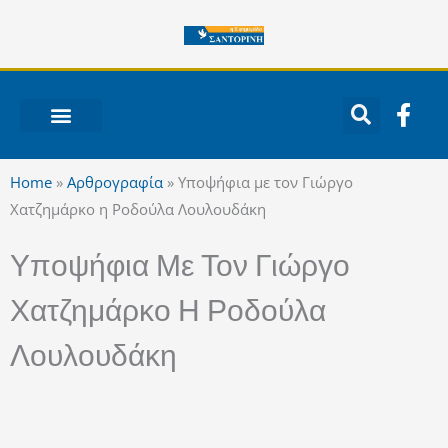
Μετάβαση
στο
περιεχόμενο
F
a
c
ΝΟΤΙΟ ΑΙΓΑΙΟ
e
Home
»
Αρθρογραφία
»
Υποψήφια με τον Γιώργο
b
Χατζημάρκο η Ροδούλα Λουλουδάκη
o
o
Υποψήφια Με Τον Γιώργο
k
-
Χατζημάρκο Η Ροδούλα
f
Λουλουδάκη