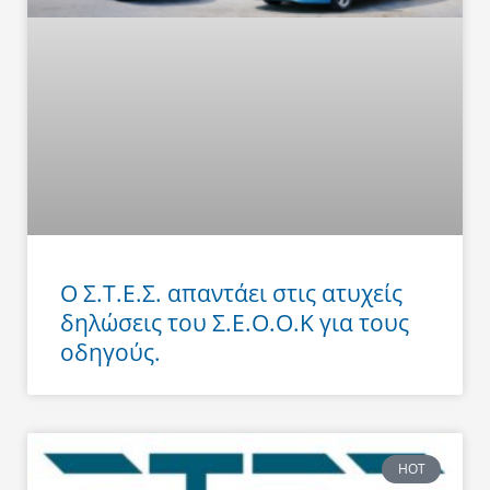
Ο Σ.Τ.Ε.Σ. απαντάει στις ατυχείς
δηλώσεις του Σ.Ε.Ο.Ο.Κ για τους
οδηγούς.
HOT