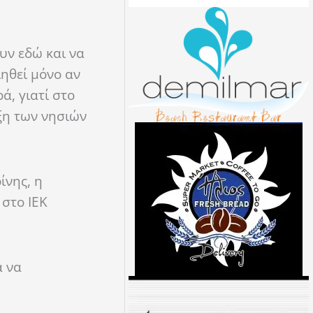
υν εδώ και να
ηθεί μόνο αν
ά, γιατί στο
ξη των νησιών
ίνης, η
στο ΙΕΚ
α να