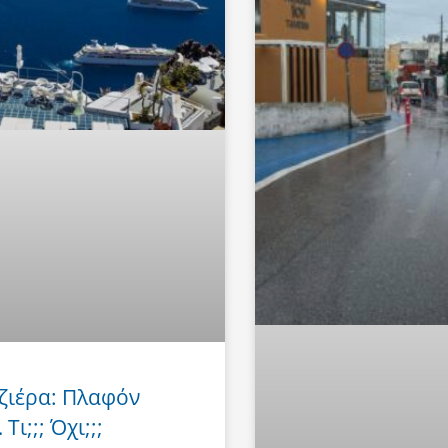
ζιέρα: Πλαφόν
Τι;;; Όχι;;;