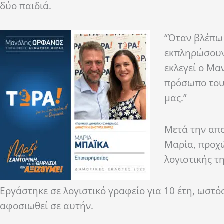
δύο παιδιά.
“Όταν βλέπω 
εκπληρώσουν 
εκλεγεί ο Μα
πρόσωπο του 
μας.”
Μετά την απο
Μαρία, προχώ
λογιστικής τ
Εργάστηκε σε λογιστικό γραφείο για 10 έτη, ωστό
αφοσιωθεί σε αυτήν.