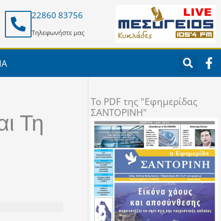
22860 83756
Τηλεφωνήστε μας
F
ΙΑ
a
c
e
To PDF της "Εφημερίδας
b
ΣΑΝΤΟΡΙΝΗ"
o
αι Τη
o
k
-
f