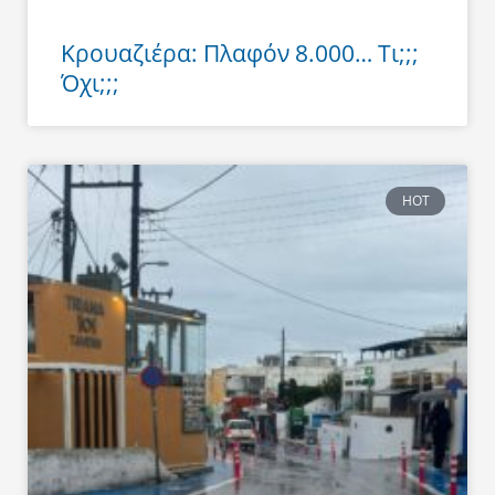
Κρουαζιέρα: Πλαφόν 8.000… Τι;;;
Όχι;;;
HOT