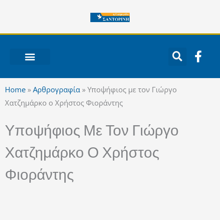
Μετάβαση
στο
περιεχόμενο
F
a
c
ΝΟΤΙΟ ΑΙΓΑΙΟ
e
Home
»
Αρθρογραφία
»
Υποψήφιος με τον Γιώργο
b
Χατζημάρκο ο Χρήστος Φιοράντης
o
o
Υποψήφιος Με Τον Γιώργο
k
-
Χατζημάρκο Ο Χρήστος
f
Φιοράντης