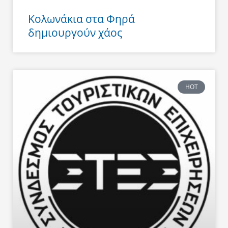
Κολωνάκια στα Φηρά
δημιουργούν χάος
HOT