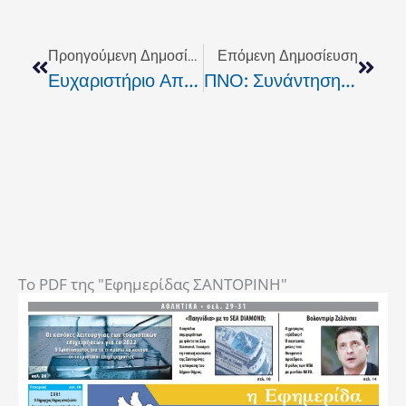
Prev
Next
Προηγούμενη Δημοσίευση
Επόμενη Δημοσίευση
Ευχαριστήριο Από Το Πτωχοκομείο Θήρας Στους Δωρητές Του
ΠΝΟ: Συνάντηση Με Τον Νέο Υπουργό Ναυτιλίας Και Νησιωτικής Πολιτικής
To PDF της "Εφημερίδας ΣΑΝΤΟΡΙΝΗ"