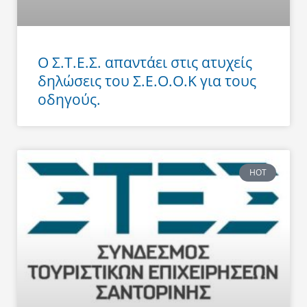
Ο Σ.Τ.Ε.Σ. απαντάει στις ατυχείς
δηλώσεις του Σ.Ε.Ο.Ο.Κ για τους
οδηγούς.
HOT