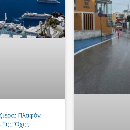
ζιέρα: Πλαφόν
Τι;;; Όχι;;;