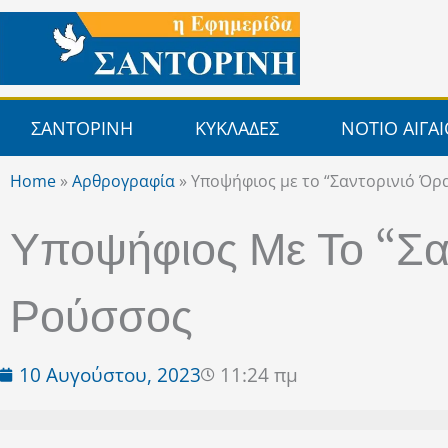
Μετάβαση
στο
περιεχόμενο
ΣΑΝΤΟΡΙΝΗ
ΚΥΚΛΑΔΕΣ
ΝΟΤΙΟ ΑΙΓΑ
Home
»
Αρθρογραφία
»
Υποψήφιος με το “Σαντορινιό Όρ
Υποψήφιος Με Το “Σα
Ρούσσος
10 Αυγούστου, 2023
11:24 πμ