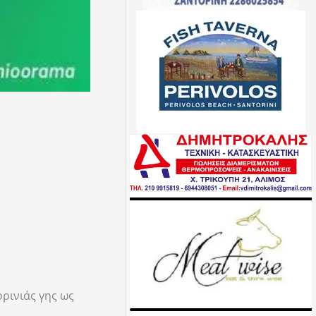
ορινιάς γης ως