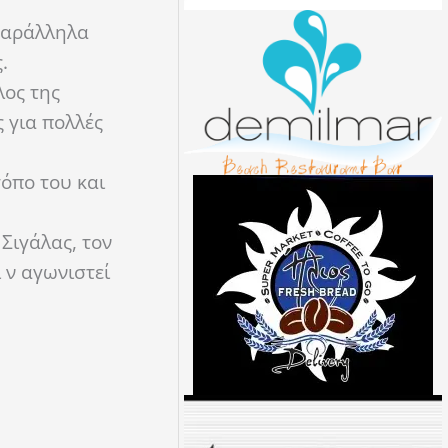
 παράλληλα
.
λος της
 για πολλές
τόπο του και
Σιγάλας, τον
 ν αγωνιστεί