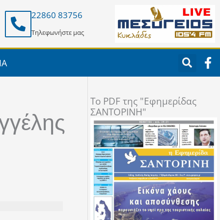
22860 83756
Τηλεφωνήστε μας
F
ΙΑ
a
c
e
To PDF της "Εφημερίδας
b
ΣΑΝΤΟΡΙΝΗ"
o
γγέλης
o
k
-
f