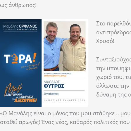
ως άνθρωπος!
Στο παρελθόν 
αντιπρόεδρος
Χρυσό!
Συνταξιούχος
την υποψηφιό
χωριό του, τι
άλλωστε την 
δύναμη της 
«Ο Μανόλης είναι ο μόνος που μου στάθηκε .. μου 
σταθεί αρωγός! Ένας νέος, καθαρός πολιτικός που 