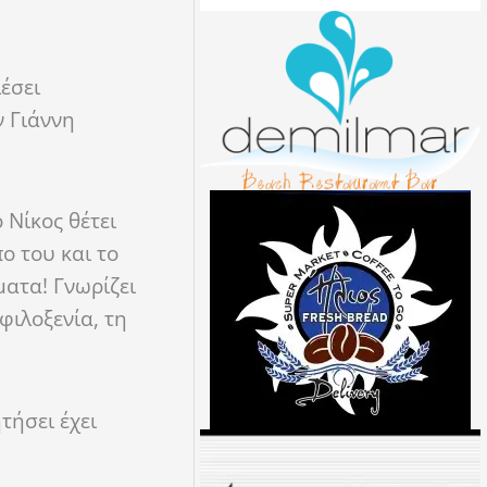
έσει
ν Γιάννη
 Νίκος θέτει
ο του και το
ματα! Γνωρίζει
φιλοξενία, τη
τήσει έχει