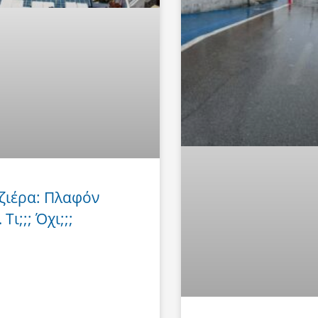
ζιέρα: Πλαφόν
Τι;;; Όχι;;;