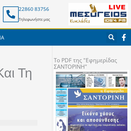
22860 83756
Τηλεφωνήστε μας
F
ΙΑ
a
c
e
To PDF της "Εφημερίδας
b
ΣΑΝΤΟΡΙΝΗ"
o
Και Τη
o
k
-
f