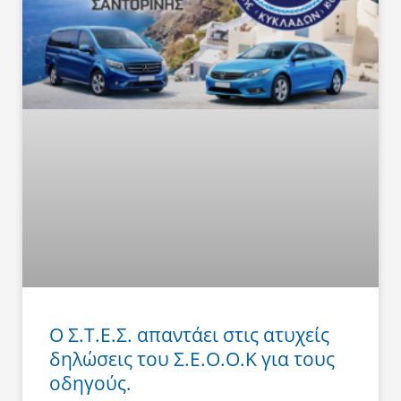
Ο Σ.Τ.Ε.Σ. απαντάει στις ατυχείς
δηλώσεις του Σ.Ε.Ο.Ο.Κ για τους
οδηγούς.