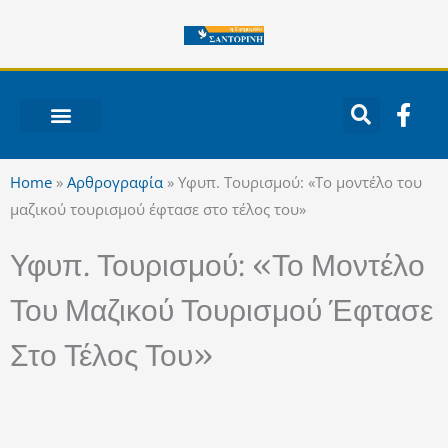
Μετάβαση
στο
περιεχόμενο
F
a
c
ΝΟΤΙΟ ΑΙΓΑΙΟ
e
Home
»
Αρθρογραφία
»
Υφυπ. Τουρισμού: «Το μοντέλο του
b
μαζικού τουρισμού έφτασε στο τέλος του»
o
o
Υφυπ. Τουρισμού: «Το Μοντέλο
k
-
Του Μαζικού Τουρισμού Έφτασε
f
Στο Τέλος Του»