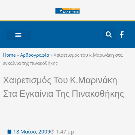
Μετάβαση
στο
περιεχόμενο
F
a
c
ΝΟΤΙΟ ΑΙΓΑΙΟ
e
Home
»
Αρθρογραφία
»
Χαιρετισμός του κ.Μαρινάκη στα
b
εγκαίνια της πινακοθήκης
o
o
Χαιρετισμός Του Κ.Μαρινάκη
k
-
Στα Εγκαίνια Της Πινακοθήκης
f
18 Μαΐου, 2009
1:47 μμ