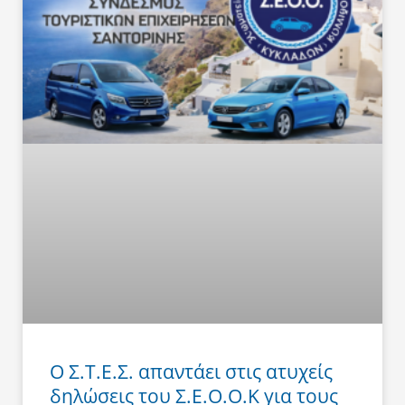
Ο Σ.Τ.Ε.Σ. απαντάει στις ατυχείς
δηλώσεις του Σ.Ε.Ο.Ο.Κ για τους