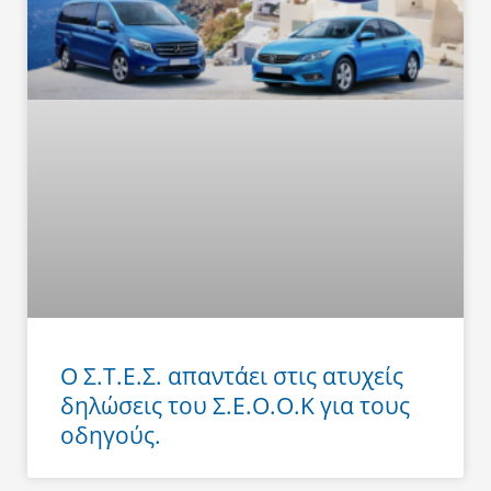
Ο Σ.Τ.Ε.Σ. απαντάει στις ατυχείς
δηλώσεις του Σ.Ε.Ο.Ο.Κ για τους
οδηγούς.