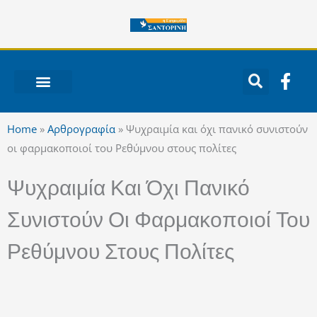
Μετάβαση
στο
περιεχόμενο
F
a
c
ΝΟΤΙΟ ΑΙΓΑΙΟ
e
Home
»
Αρθρογραφία
»
Ψυχραιμία και όχι πανικό συνιστούν
b
οι φαρμακοποιοί του Ρεθύμνου στους πολίτες
o
o
Ψυχραιμία Και Όχι Πανικό
k
-
Συνιστούν Οι Φαρμακοποιοί Του
f
Ρεθύμνου Στους Πολίτες