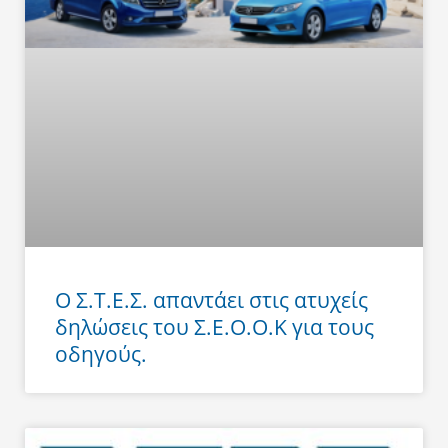
Ο Σ.Τ.Ε.Σ. απαντάει στις ατυχείς
δηλώσεις του Σ.Ε.Ο.Ο.Κ για τους
οδηγούς.