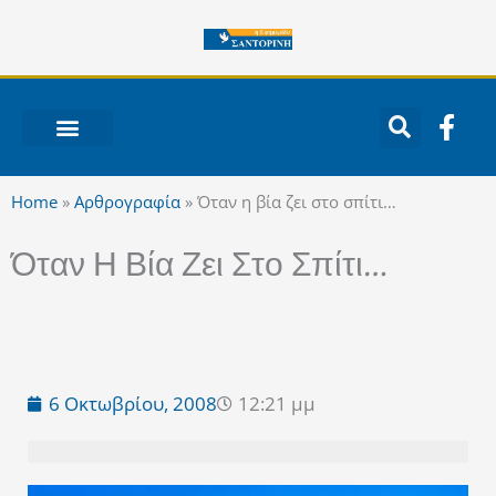
Μετάβαση
στο
περιεχόμενο
F
a
c
ΝΟΤΙΟ ΑΙΓΑΙΟ
e
Home
»
Αρθρογραφία
»
Όταν η βία ζει στο σπίτι…
b
o
Όταν Η Βία Ζει Στο Σπίτι…
o
k
-
f
6 Οκτωβρίου, 2008
12:21 μμ