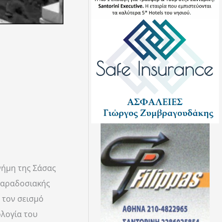
νήμη της Σάσας
 παραδοσιακής
 τον σεισμό
ολογία του