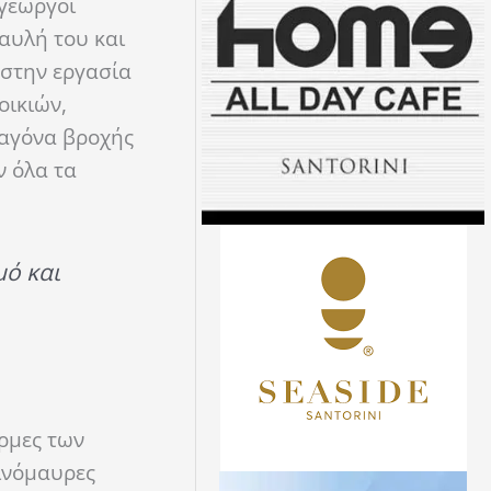
 γεωργοί
 αυλή του και
 στην εργασία
οικιών,
ταγόνα βροχής
ν όλα τα
μό και
όρμες των
ινόμαυρες