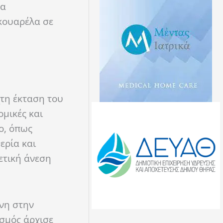
τα
ακουαρέλα σε
τη έκταση του
ομικές και
ο, όπως
ερία και
ετική άνεση
ένη στην
ισμός άρχισε