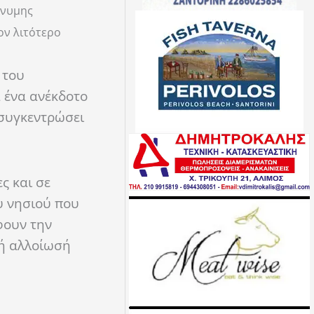
ώνυμης
ον λιτότερο
.
 του
 ένα ανέκδοτο
 συγκεντρώσει
ς και σε
υ νησιού που
φουν την
κή αλλοίωσή