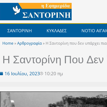
Μετάβαση
στο
περιεχόμενο
ΣΑΝΤΟΡΙΝΗ
ΚΥΚΛΑΔΕΣ
ΝΟΤΙΟ ΑΙΓΑ
Home
»
Αρθρογραφία
»
Η Σαντορίνη που δεν υπάρχει πια
Η Σαντορίνη Που Δεν
16 Ιουλίου, 2023
10:20 πμ