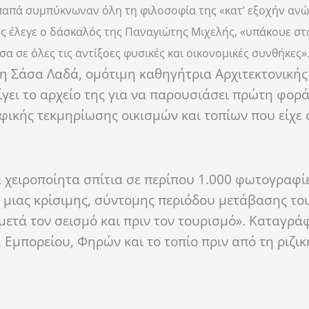
υ παπά συμπύκνωναν όλη τη φιλοσοφία της «κατ’ εξοχήν αν
υς έλεγε ο δάσκαλός της Παναγιώτης Μιχελής, «υπάκουε στ
α σε όλες τις αντίξοες φυσικές και οικονομικές συνθήκες»
 η Σάσα Λαδά, ομότιμη καθηγήτρια Αρχιτεκτονικής
γει το αρχείο της για να παρουσιάσει πρώτη φορά
ικής τεκμηρίωσης οικισμών και τοπίων που είχε
 χειροποίητα σπίτια σε περίπου 1.000 φωτογραφίε
 μιας κρίσιμης, σύντομης περιόδου μετάβασης το
«μετά τον σεισμό και πριν τον τουρισμό». Καταγρά
 Εμπορείου, Φηρών και το τοπίο πριν από τη ριζι