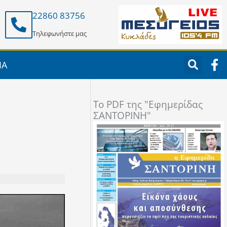
22860 83756
Τηλεφωνήστε μας
F
ΙΑ
a
c
e
To PDF της "Εφημερίδας
b
ΣΑΝΤΟΡΙΝΗ"
o
o
k
-
f