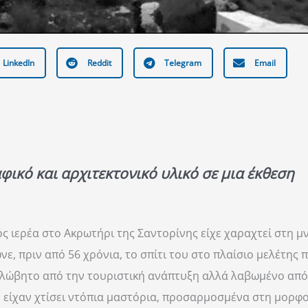
LinkedIn
Reddit
Telegram
Email
κό και αρχιτεκτονικό υλικό σε μια έκθεση
ός ιερέα στο Ακρωτήρι της
Σαντορίνης
είχε χαραχτεί στη μ
ε, πριν από 56 χρόνια, το σπίτι του στο πλαίσιο μελέτης
ί αλώβητο από την τουριστική ανάπτυξη αλλά λαβωμένο από
ου είχαν χτίσει ντόπια μαστόρια, προσαρμοσμένα στη μορφ