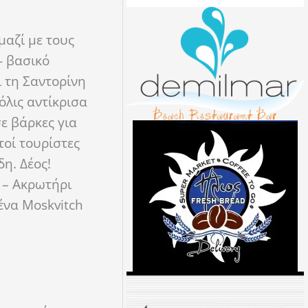
μαζί με τους
- βασικό
 τη Σαντορίνη
όλις αντίκρισα
ε βάρκες για
τοί τουρίστες
δη. Δέος!
 – Ακρωτήρι
ένα Moskvitch