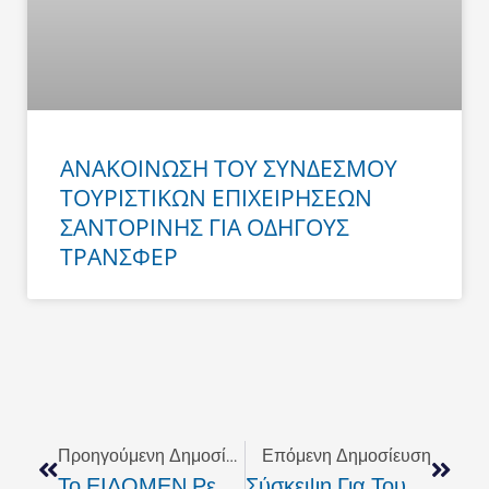
ΑΝΑΚΟΙΝΩΣΗ ΤΟΥ ΣΥΝΔΕΣΜΟΥ
ΤΟΥΡΙΣΤΙΚΩΝ ΕΠΙΧΕΙΡΗΣΕΩΝ
ΣΑΝΤΟΡΙΝΗΣ ΓΙΑ ΟΔΗΓΟΥΣ
ΤΡΑΝΣΦΕΡ
Prev
Next
Προηγούμενη Δημοσίευση
Επόμενη Δημοσίευση
Το ΕΙΔΟΜΕΝ Ρεθύμνου Κάνει Γνωστή Την Περιπέτεια Της "Φλωρεντινή Τραγωδία" Του Όσκαρ Ουάιλντ
Σύσκεψη Για Τους Aγώνες Special Olympics