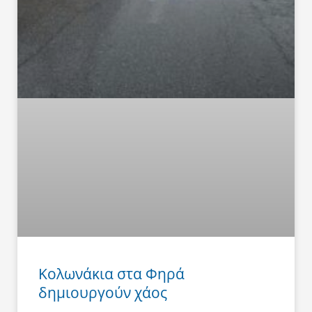
Κολωνάκια στα Φηρά
δημιουργούν χάος