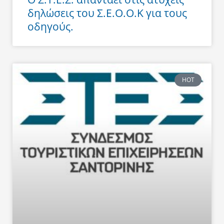
δηλώσεις του Σ.Ε.Ο.Ο.Κ για τους
οδηγούς.
HOT