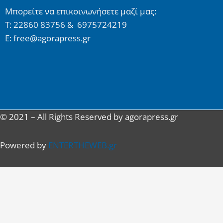
Μπορείτε να επικοινωνήσετε μαζί μας:
Τ: 22860 83756 & 6975724219
E: free@agorapress.gr
© 2021 – All Rights Reserved by agorapress.gr
Powered by
ENTERTHEWEB.gr