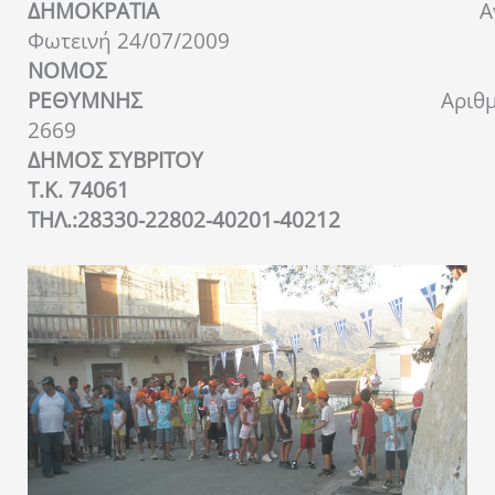
ΔΗΜΟΚΡΑΤΙΑ
Α
Φωτεινή 24/07/2009
ΝΟΜΟΣ
ΡΕΘΥΜΝΗΣ
Αριθμ.Πρ
2669
ΔΗΜΟΣ ΣΥΒΡΙΤΟΥ
Τ.Κ. 74061
ΤΗΛ.:28330-22802
-40201-40212