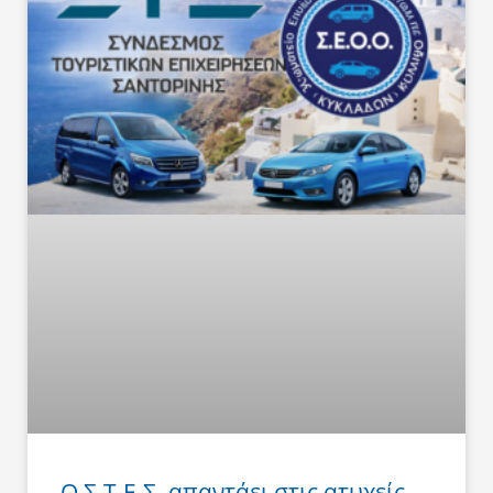
Ο Σ.Τ.Ε.Σ. απαντάει στις ατυχείς