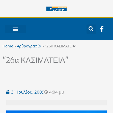
Μετάβαση
στο
περιεχόμενο
F
a
c
ΝΟΤΙΟ ΑΙΓΑΙΟ
e
Home
»
Αρθρογραφία
»
"26α ΚΑΣΙΜΑΤΕΙΑ"
b
o
"26α ΚΑΣΙΜΑΤΕΙΑ"
o
k
-
f
31 Ιουλίου, 2009
4:04 μμ