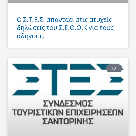
Ο Σ.Τ.Ε.Σ. απαντάει στις ατυχείς
δηλώσεις του Σ.Ε.Ο.Ο.Κ για τους
οδηγούς.
HOT