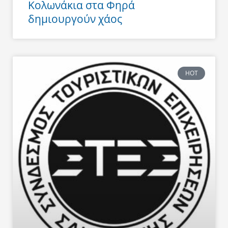
Κολωνάκια στα Φηρά
δημιουργούν χάος
HOT