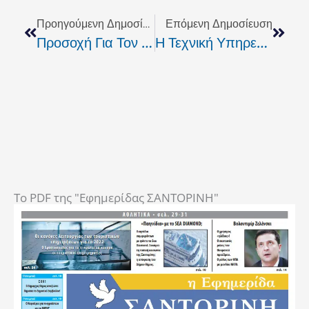
Προηγούμενη Δημοσίευση
Επόμενη Δημοσίευση
Προσοχή Για Τον Ιό Της Γάζας
Η Τεχνική Υπηρεσία Του Δήμου Ρεθύμνου Οργάνωσαν Ειδικό Συνεργείο Αντιμετώπισης Τεχνικής Φύσεως Προβλημάτων.
To PDF της "Εφημερίδας ΣΑΝΤΟΡΙΝΗ"