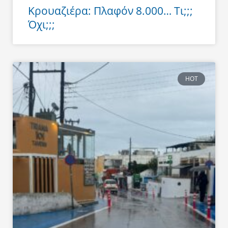
Κρουαζιέρα: Πλαφόν 8.000… Τι;;;
Όχι;;;
HOT