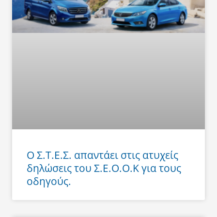
Ο Σ.Τ.Ε.Σ. απαντάει στις ατυχείς
δηλώσεις του Σ.Ε.Ο.Ο.Κ για τους
οδηγούς.