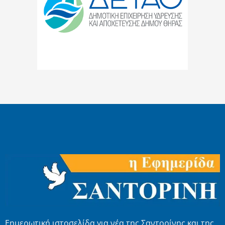
Εημερωτική ιστοσελίδα για νέα της Σαντορίνης και της