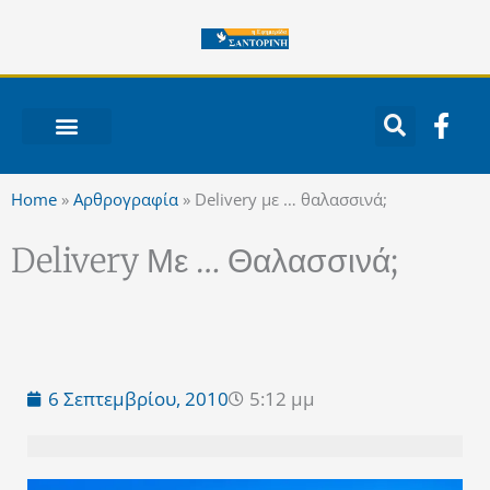
Μετάβαση
στο
περιεχόμενο
F
a
c
ΝΟΤΙΟ ΑΙΓΑΙΟ
e
Home
»
Αρθρογραφία
»
Delivery με … θαλασσινά;
b
o
Delivery Με … Θαλασσινά;
o
k
-
f
6 Σεπτεμβρίου, 2010
5:12 μμ