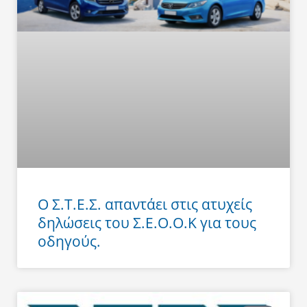
Ο Σ.Τ.Ε.Σ. απαντάει στις ατυχείς
δηλώσεις του Σ.Ε.Ο.Ο.Κ για τους
οδηγούς.