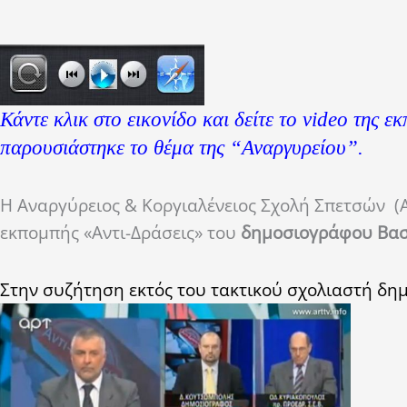
Κάντε κλικ στο εικονίδο και δείτε το video της
παρουσιάστηκε το θέμα της “Αναργυρείου”.
Η Αναργύρειος & Κοργιαλένειος Σχολή Σπετσών (Α
εκπομπής «Αντι-Δράσεις» του
δημοσιογράφου
Βασ
Στην συζήτηση εκτός του τακτικού σχολιαστή δ