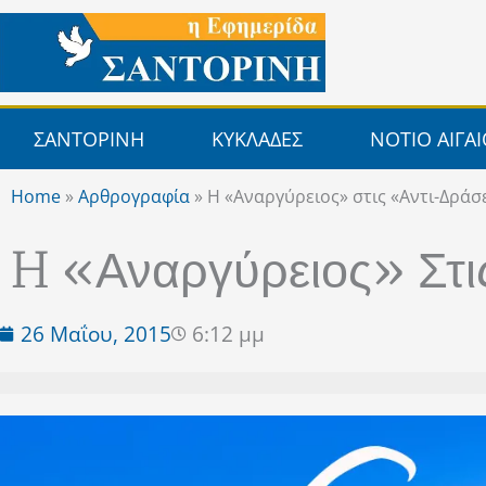
Μετάβαση
στο
περιεχόμενο
ΣΑΝΤΟΡΙΝΗ
ΚΥΚΛΑΔΕΣ
ΝΟΤΙΟ ΑΙΓΑ
Home
»
Αρθρογραφία
»
H «Αναργύρειος» στις «Αντι-Δράσ
H «Αναργύρειος» Στι
26 Μαΐου, 2015
6:12 μμ