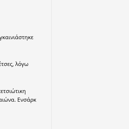
εγκαινιάστηκε
έτσες, λόγω
πετσιώτικη
αιώνα. Ενσάρκ