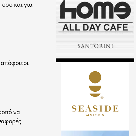
όσο και για
 απόφοιτοι
κοπό να
αναφορές