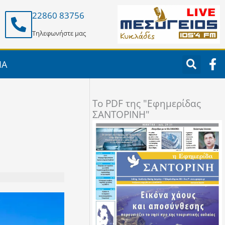
22860 83756
Τηλεφωνήστε μας
F
ΙΑ
a
c
e
To PDF της "Εφημερίδας
b
ΣΑΝΤΟΡΙΝΗ"
o
o
k
-
f