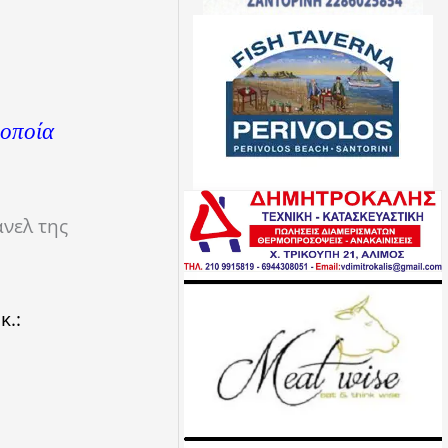
 οποία
άνελ της
κ.: