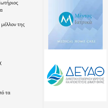
Σωτήριος
να
 μέλλον της
χ
πό τα