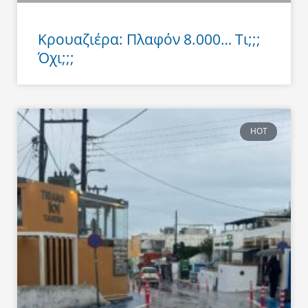
Κρουαζιέρα: Πλαφόν 8.000… Τι;;;
Όχι;;;
HOT