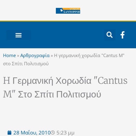
Μετάβαση
στο
περιεχόμενο
F
a
c
ΝΟΤΙΟ ΑΙΓΑΙΟ
e
Home
»
Αρθρογραφία
»
H γερμανική χορωδία "Cantus M"
b
στο Σπίτι Πολιτισμού
o
o
H Γερμανική Χορωδία "Cantus
k
-
M" Στο Σπίτι Πολιτισμού
f
28 Μαΐου, 2010
5:23 μμ