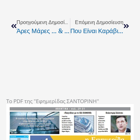
Prev
Next
Προηγούμενη Δημοσίευση
Επόμενη Δημοσίευση
Άρες Μάρες … & Σφαλιάρες!!
Που Είναι Καράβι; … Ωαίοοο
To PDF της "Εφημερίδας ΣΑΝΤΟΡΙΝΗ"