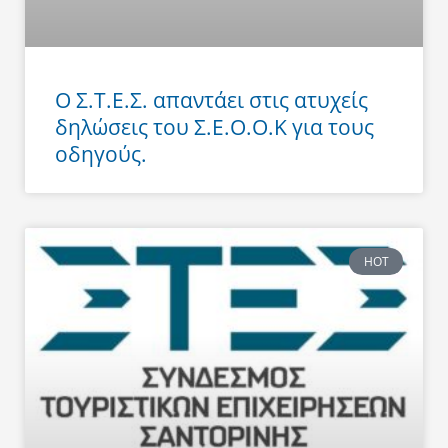
Ο Σ.Τ.Ε.Σ. απαντάει στις ατυχείς
δηλώσεις του Σ.Ε.Ο.Ο.Κ για τους
οδηγούς.
HOT