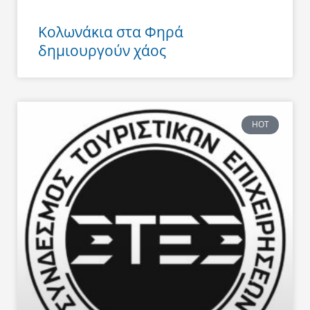
Κολωνάκια στα Φηρά
δημιουργούν χάος
HOT