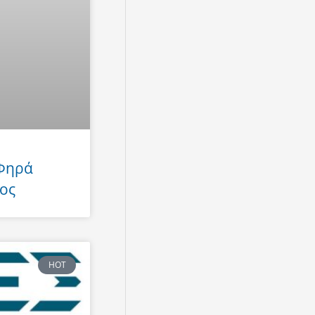
 Φηρά
ος
HOT