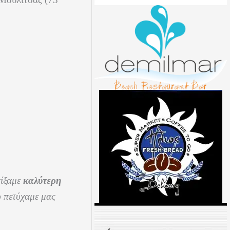
αίξαμε
καλύτερη
υ πετύχαμε μας