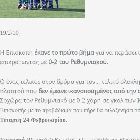
19/2/10
Η Επισκοπή
έκανε το πρώτο βήμα
για να περάσει
επικρατώντας με
0-2 του Ρεθυμνιακού.
Ο ένας τελικός στον δρόμο για τον… τελικό ολοκλη
Βλαστού που
δεν έμεινε ικανοποιημένος από την
Σοχώρα τον Ρεθυμνιακό με 0-2 χάρη σε γκολ των
Επισκοπής με το προβάδισμα που πήρε θα φιλοξενήσει τ
Τέταρτη 24 Φεβρουαρίου.
Επισκοπή
(Βλαστός): Κελαίδής Ο., Καψαλάκης, Θεοδωρ