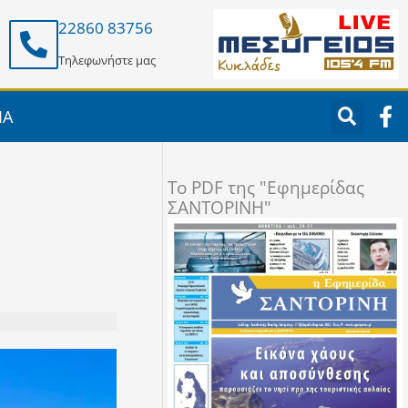
22860 83756
Τηλεφωνήστε μας
F
ΙΑ
a
c
e
To PDF της "Εφημερίδας
b
ΣΑΝΤΟΡΙΝΗ"
o
o
k
-
f