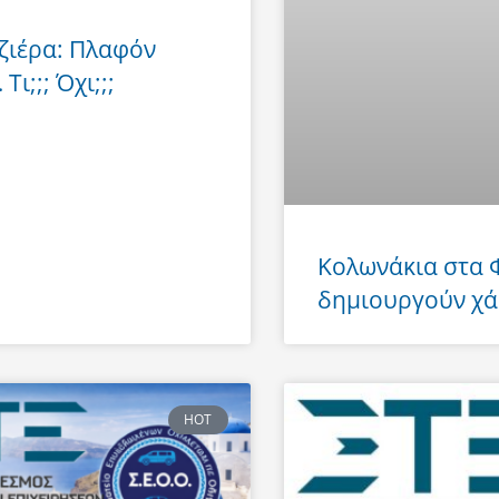
ζιέρα: Πλαφόν
Τι;;; Όχι;;;
Κολωνάκια στα
δημιουργούν χά
HOT