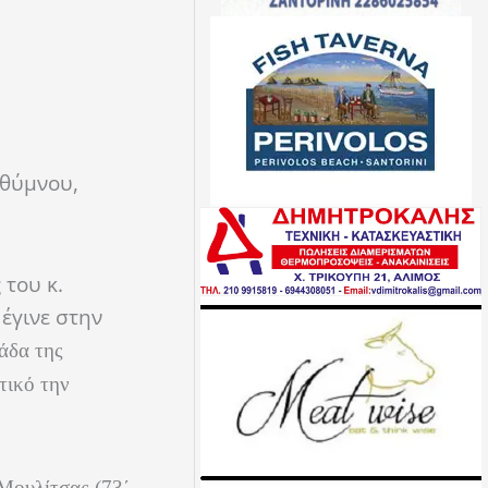
εθύμνου,
 του κ.
έγινε στην
άδα της
τικό την
Μουλίτσας (
73΄