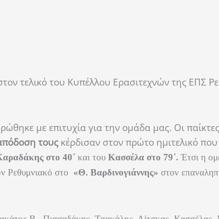
 στον τελικό του Κυπέλλου Ερασιτεχνών της ΕΠΣ Ρ
ρώθηκε με επιτυχία για την ομάδα μας. Οι παίκτες
 απόδοση τους
κέρδισαν στον πρώτο ημιτελικό που 
Καραδάκης στο
40΄
και του
Κασσέλα στο
79΄
.
Έτσι η ομ
ον Ρεθυμνιακό στο
«Θ. Βαρδινογιάννης»
στον επαναληπ
ακάτος Β., Πισσαδάκης, Τσακάλης, Λίτσκας, Κασσέλας, 