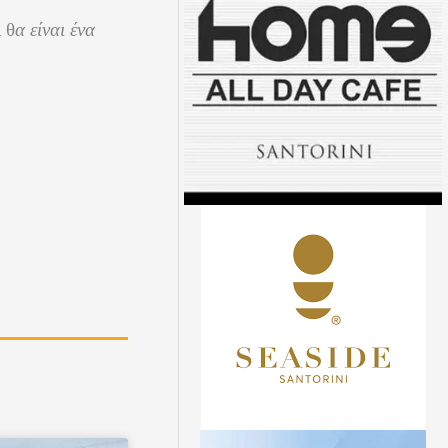
 θ
α είναι ένα