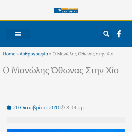
Μετάβαση
στο
περιεχόμενο
F
a
c
ΝΟΤΙΟ ΑΙΓΑΙΟ
e
Home
»
Αρθρογραφία
»
O Mανώλης Όθωνας στην Χίο
b
o
O Mανώλης Όθωνας Στην Χίο
o
k
-
f
20 Οκτωβρίου, 2010
8:09 μμ