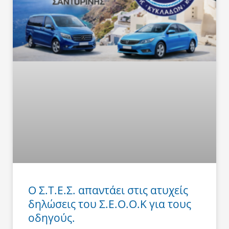
Ο Σ.Τ.Ε.Σ. απαντάει στις ατυχείς
δηλώσεις του Σ.Ε.Ο.Ο.Κ για τους
οδηγούς.