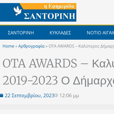
Μετάβαση
στο
περιεχόμενο
ΣΑΝΤΟΡΙΝΗ
ΚΥΚΛΑΔΕΣ
ΝΟΤΙΟ ΑΙΓΑ
Home
»
Αρθρογραφία
»
OTA AWARDS – Καλύτερος Δήμαρχ
OTA AWARDS – Καλύτ
2019-2023 Ο Δήμαρχ
22 Σεπτεμβρίου, 2023
12:06 μμ