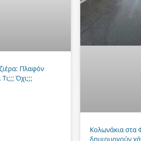
ζιέρα: Πλαφόν
Τι;;; Όχι;;;
Κολωνάκια στα
δημιουργούν χά