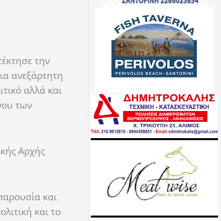
τέκτησε την
μια ανεξάρτητη
τικό αλλά και
νου των
ικής Αρχής
παρουσία και
ολιτική και το