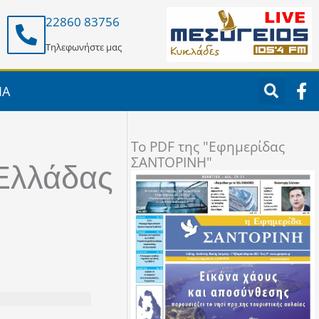
22860 83756
Τηλεφωνήστε μας
F
ΙΑ
a
c
e
To PDF της "Εφημερίδας
b
ΣΑΝΤΟΡΙΝΗ"
o
λλάδας
o
k
-
f