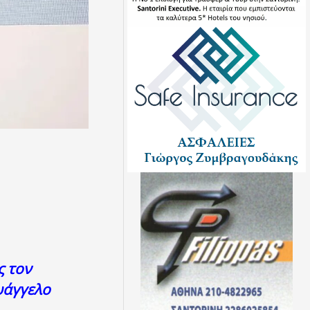
ς τον
υάγγελο