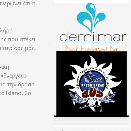
νερώνει ότι η
κληρή
κης που στέκει
 πατρίδας μας.
νική
 «Ενέργεια»
για την δράση
o Island, 2ο