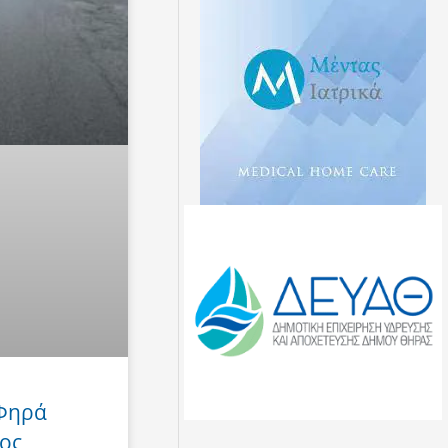
 Φηρά
ος