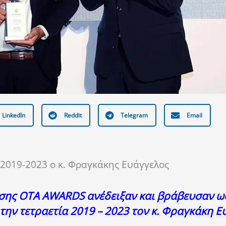
LinkedIn
Reddit
Telegram
Email
2019-2023 ο κ. Φραγκάκης Ευάγγελος
ησης OTA AWARDS ανέδειξαν και βράβευσαν ω
την τετραετία 2019 – 2023 τον κ. Φραγκάκη Ε