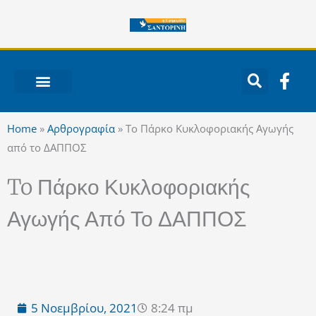
Μετάβαση
στο
περιεχόμενο
F
a
c
ΝΟΤΙΟ ΑΙΓΑΙΟ
e
Home
»
Αρθρογραφία
»
To Πάρκο Κυκλοφοριακής Αγωγής
b
από το ΔΑΠΠΟΣ
o
o
To Πάρκο Κυκλοφοριακής
k
-
Αγωγής Από Το ΔΑΠΠΟΣ
f
5 Νοεμβρίου, 2021
8:24 πμ