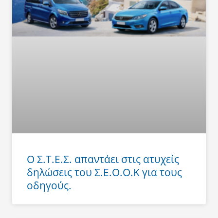
Ο Σ.Τ.Ε.Σ. απαντάει στις ατυχείς
δηλώσεις του Σ.Ε.Ο.Ο.Κ για τους
οδηγούς.