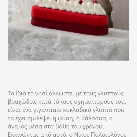
Το ίδιο το νησί άλλωστε, με τους γλυπτούς
βραχώδεις κατά τόπους σχηματισμούς του,
είναι ένα γιγαντιαίο κυκλαδικό γλυπτό που
το έχει σμιλέψει η φύση, η θάλασσα, ο
άνεμος μέσα στα βάθη του χρόνου.
Εκκινώντας από αυτό, ο Nίκος Παλαιολόγος