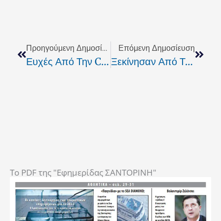
Prev
Next
Προηγούμενη Δημοσίευση
Επόμενη Δημοσίευση
Ευχές Από Την CRETAN LINES
Ξεκίνησαν Από Την Δευτέρα Εντατικοί Έλεγχοι Στην Αγορά Για Τα Τρόφιμα
To PDF της "Εφημερίδας ΣΑΝΤΟΡΙΝΗ"