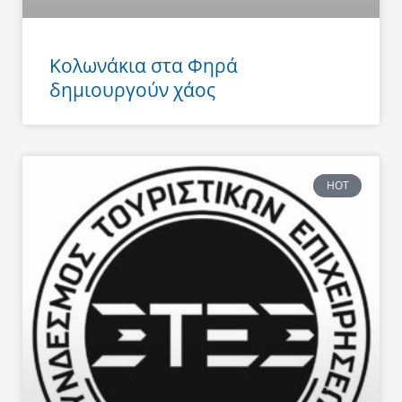
Κολωνάκια στα Φηρά
δημιουργούν χάος
HOT