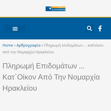
Μετάβαση
στο
περιεχόμενο
F
a
c
ΝΟΤΙΟ ΑΙΓΑΙΟ
e
Home
»
Αρθρογραφία
»
Πληρωμή επιδομάτων … κατ΄οίκον
b
από την Νομαρχία Ηρακλείου
o
o
Πληρωμή Επιδομάτων …
k
-
Κατ΄οίκον Από Την Νομαρχία
f
Ηρακλείου