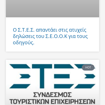
Ο Σ.Τ.Ε.Σ. απαντάει στις ατυχείς
δηλώσεις του Σ.Ε.Ο.Ο.Κ για τους
οδηγούς.
HOT