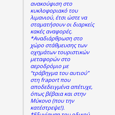
ανακούφιση στο
κυκλοφοριακό του
λιμανιού, έτσι ώστε να
σταματήσουν οι διαρκείς
κακές αναφορές.
*Αναδιάρθρωση στο
χώρο στάθμευσης των
οχημάτων τουριστικών
μεταφορών στο
αεροδρόμιο με
“τράβηγμα του αυτιού”
στη fraport που
αποδεδειγμένα απέτυχε,
όπως βέβαια και στην
Μύκονο (που την
κατέστρεψε!).
*Εξυγίανση του οδικού