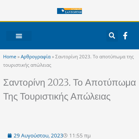
Μετάβαση
στο
περιεχόμενο
F
a
c
ΝΟΤΙΟ ΑΙΓΑΙΟ
e
Home
»
Αρθρογραφία
»
Σαντορίνη 2023. Το αποτύπωμα της
b
τουριστικής απώλειας
o
o
Σαντορίνη 2023. Το Αποτύπωμα
k
-
Της Τουριστικής Απώλειας
f
29 Αυγούστου, 2023
11:55 πμ