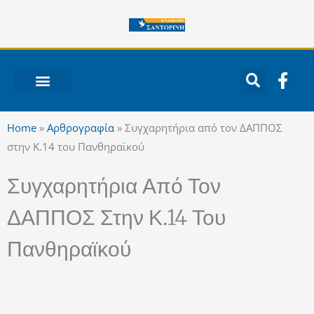
Μετάβαση
στο
περιεχόμενο
F
a
c
ΝΟΤΙΟ ΑΙΓΑΙΟ
e
Home
»
Αρθρογραφία
»
Συγχαρητήρια από τον ΔΑΠΠΟΣ
b
στην Κ.14 του Πανθηραϊκού
o
o
Συγχαρητήρια Από Τον
k
-
ΔΑΠΠΟΣ Στην Κ.14 Του
f
Πανθηραϊκού