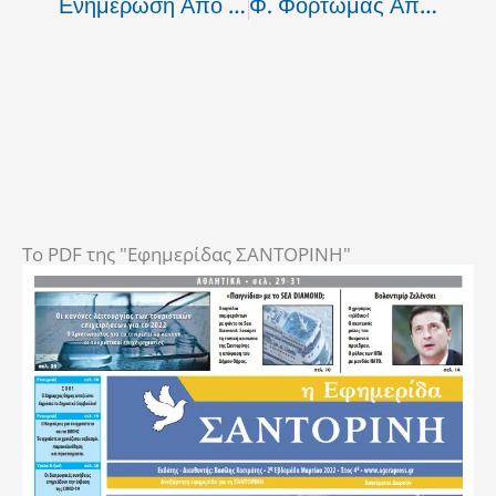
Ενημέρωση Από Το Δήμο Θήρας Για Τη Διαδικασία Αλλαγής Κατοικίας Δημοτών
Φ. Φόρτωμας Από Τη Σύρο: «Με Ενότητα Και Τόλμη Βαδίζουμε Προς Την Αυτοδυναμία»
To PDF της "Εφημερίδας ΣΑΝΤΟΡΙΝΗ"