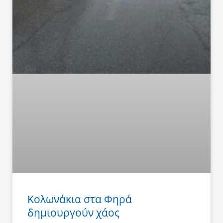
Κολωνάκια στα Φηρά
δημιουργούν χάος