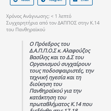
Χρόνος Ανάγνωσης:
< 1
λεπτό
Συγχαρητήρια από τον ΔΑΠΠΟΣ στην Κ.14
του Πανθηραϊκού
Ο Πρόεδρος του
Δ.Α.Π.Π.Ο.Σ κ. Αλαφούζος
Βασίλης και το Δ.Σ του
Οργανισμού συγχαίρουν
τους ποδοσφαιριστές, την
τεχνική ηγεσία και τη
διοίκηση του
Πανθηραϊκού για την
κατάκτηση του
πρωταθλήματος Κ.14 που
διεξήχθη στις 17-18