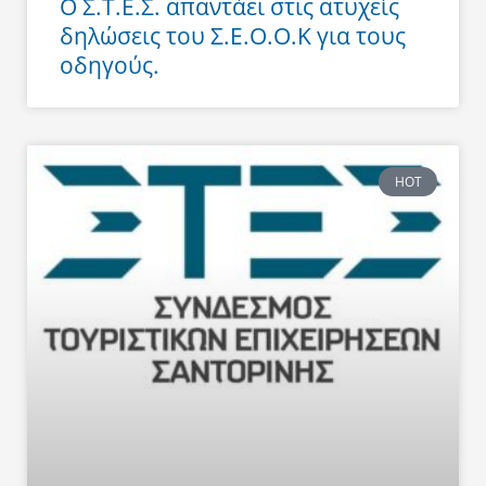
Ο Σ.Τ.Ε.Σ. απαντάει στις ατυχείς
δηλώσεις του Σ.Ε.Ο.Ο.Κ για τους
οδηγούς.
HOT