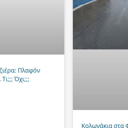
ζιέρα: Πλαφόν
Τι;;; Όχι;;;
Κολωνάκια στα