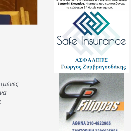
ιμένες
να
ι