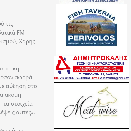
ά τις
λιτικά FM
ισμού, Χάρης
τσοτάκη,
ς όσον αφορά
αμε αύξηση στο
ια ακόμη
 τα στοιχεία
έψεις αυτές».
 Θεοχάρης