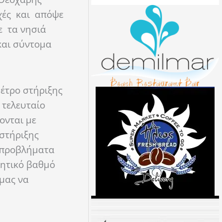
οχές και απόψε
ε τα νησιά
και σύντομα
μέτρο στήριξης
 τελευταίο
ονται με
 στήριξης
ν προβλήματα
ιητικό βαθμό
 μας να