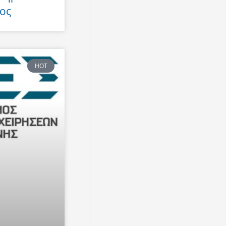
ος
HOT