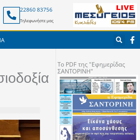
22860 83756
Τηλεφωνήστε μας
F
ΙΑ
a
c
e
To PDF της "Εφημερίδας
b
ΣΑΝΤΟΡΙΝΗ"
o
σιοδοξία
o
k
-
f